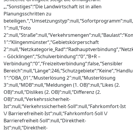
„,“Sonstiges“:“Die Landwirtschaft ist in allen
Planungsschritten zu
beteiligen.“,“Umsetzungstyp“:null,“Sofortprogramm“:null
1″:null,“Foto
2″:null,“Straße“:null,“Verkehrsmengen“:null,“Baulast“:“
1″:“Klingenmünster“,“Gebietskörperschaft
2″:null,“Netzkategorie_Rad“:“Radhauptverbindung“,“Netz
– Göcklingen“,“Schulverbindung“:“0″,“B+R –
Verbindung“:“0″,“Freizeitverbindung“:false,“Sensibler
Bereich“:null,“Länge“:246,“Schutzgebiete“:“Keine“,“Handl
1″:“OBA_01″,“Musterlösung 2″:null,“Musterlösung
3″:null,“MDB“:null,“Meldungen (1. OB)“:null,“Likes (2.
OB)“:null,“Dislikes (2. OB)“:null,“Differenz (2.
OB)“:null,“Verkehrssicherheit-
Ist“:null,“Verkehrssicherheit-Soll“:null,“Fahrkomfort-Ist
\/ Barrierefreiheit-Ist“:null,“Fahrkomfort-Soll \/
Barrierefreiheit-Soll“:null,“Direktheit-
Ist“:null,“Direktheit-