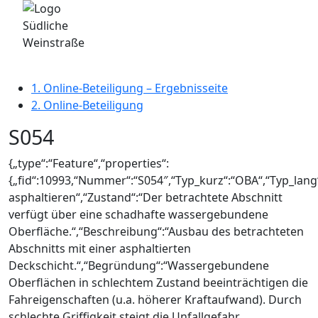
1. Online-Beteiligung – Ergebnisseite
2. Online-Beteiligung
S054
{„type“:“Feature“,“properties“:
{„fid“:10993,“Nummer“:“S054″,“Typ_kurz“:“OBA“,“Typ_lang
asphaltieren“,“Zustand“:“Der betrachtete Abschnitt
verfügt über eine schadhafte wassergebundene
Oberfläche.“,“Beschreibung“:“Ausbau des betrachteten
Abschnitts mit einer asphaltierten
Deckschicht.“,“Begründung“:“Wassergebundene
Oberflächen in schlechtem Zustand beeinträchtigen die
Fahreigenschaften (u.a. höherer Kraftaufwand). Durch
schlechte Griffigkeit steigt die Unfallgefahr.