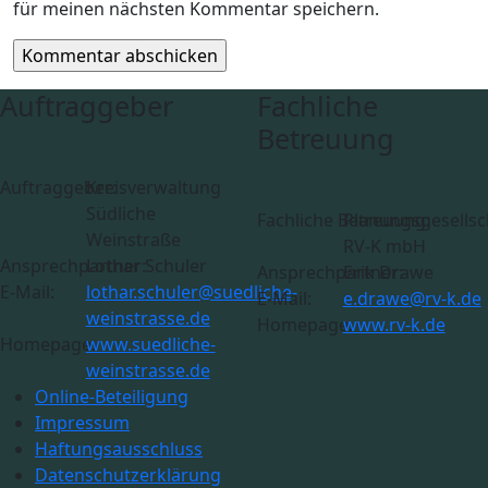
für meinen nächsten Kommentar speichern.
Auftraggeber
Fachliche
Betreuung
Auftraggeber:
Kreisverwaltung
Südliche
Fachliche Betreuung:
Planungsgesellsc
Weinstraße
RV-K mbH
Ansprechpartner:
Lothar Schuler
Ansprechpartner:
Erik Drawe
E-Mail:
lothar.schuler@suedliche-
E-Mail:
e.drawe@rv-k.de
weinstrasse.de
Homepage:
www.rv-k.de
Homepage:
www.suedliche-
weinstrasse.de
Online-Beteiligung
Impressum
Haftungsausschluss
Datenschutzerklärung