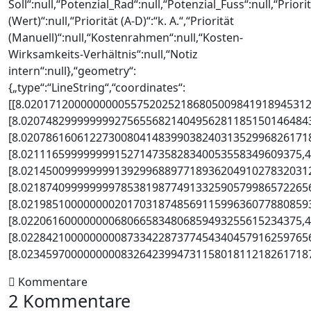
Soll“:null,“Potenzial_Rad“:null,“Potenzial_Fuss“:null,“Priori
(Wert)“:null,“Priorität (A-D)“:“k. A.“,“Priorität
(Manuell)“:null,“Kostenrahmen“:null,“Kosten-
Wirksamkeits-Verhältnis“:null,“Notiz
intern“:null},“geometry“:
{„type“:“LineString“,“coordinates“:
[[8.0201712000000000557520252186805009841918945312
[8.0207482999999992756556821404956281185150146484
[8.0207861606122730080414839903824031352996826171
[8.021116599999999152714735828340053558349609375,4
[8.0214500999999991392996889771893620491027832031
[8.0218740999999997853819877491332590579986572265
[8.0219851000000002017031874856911599636077880859
[8.022061600000000680665834806859493255615234375,
[8.0228421000000000873342287377454340457916259765
[8.02345970000000008326423994731158018112182617187
Kommentare
2 Kommentare