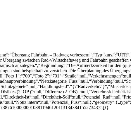
lang“:“Übergang Fahrbahn – Radweg verbessern“,“Typ_kurz“:“UFR“,“Zu
erer Übergang zwischen Rad-\/Wirtschaftsweg und Fahrbahn geschaffe
rdynamisch anzulegen.“,“Begründung“:“Die Aufmerksamkeit für den (qu
ngen sind beispielhaft zu verstehen. Die Überplanung des Übergangs
l,“Foto 1″:“700″,“Foto 2″:“701″,“Straße“:null,“Verkehrsmengen“:nu
Radhauptverbindung“,“Netzkategorie_Fuss“:null,“Verbindung“:null,“S
ll,“Schutzgebiete“:null,“Handlungsfeld“:“{\“Radverkehr\“}“,“Musterl
likes (2. OB)“:null,“Differenz (2. OB)“:null,“Verkehrssicherheit-Ist“:
ll,“Direktheit-Ist“:null,“Direktheit-Soll“:null,“Potenzial_Rad“:null,“Prior
“:null,“Notiz intern“:null,“Potenzial_Fuss“:null},“geometry“:{„type“:
173876100000001088119461201131343841552734375]}}