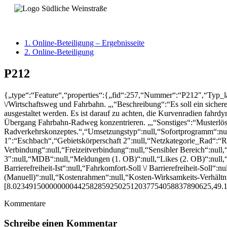
1. Online-Beteiligung – Ergebnisseite
2. Online-Beteiligung
P212
{„type“:“Feature“,“properties“:{„fid“:257,“Nummer“:“P212″,“Typ_
\/Wirtschaftsweg und Fahrbahn. „,“Beschreibung“:“Es soll ein sich
ausgestaltet werden. Es ist darauf zu achten, die Kurvenradien fah
Übergang Fahrbahn-Radweg konzentrieren. „,“Sonstiges“:“Musterlösu
Radverkehrskonzeptes.“,“Umsetzungstyp“:null,“Sofortprogramm“:nul
1″:“Eschbach“,“Gebietskörperschaft 2″:null,“Netzkategorie_Rad“:“
Verbindung“:null,“Freizeitverbindung“:null,“Sensibler Bereich“:nu
3″:null,“MDB“:null,“Meldungen (1. OB)“:null,“Likes (2. OB)“:null,“Dis
Barrierefreiheit-Ist“:null,“Fahrkomfort-Soll \/ Barrierefreiheit-Soll“:nu
(Manuell)“:null,“Kostenrahmen“:null,“Kosten-Wirksamkeits-Verhältnis
[8.0234915000000004425828592502512037754058837890625,49.
Kommentare
Schreibe einen Kommentar