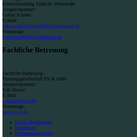
Kreisverwaltung Südliche Weinstraße
Ansprechpartner:
Lothar Schuler
E-Mail:
lothar.schuler@suedliche-weinstrasse.de
Homepage:
www.suedliche-weinstrasse.de
Fachliche Betreuung
Fachliche Betreuung:
Planungsgesellschaft RV-K mbH
Ansprechpartner:
Erik Drawe
E-Mail:
e.drawe@rv-k.de
Homepage:
www.rv-k.de
Online-Beteiligung
Impressum
Haftungsausschluss