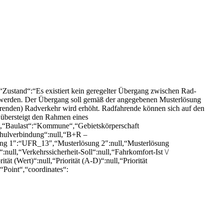
stand“:“Es existiert kein geregelter Übergang zwischen Rad-
n werden. Der Übergang soll gemäß der angegebenen Musterlösung
erenden) Radverkehr wird erhöht. Radfahrende können sich auf den
 übersteigt den Rahmen eines
ll,“Baulast“:“Kommune“,“Gebietskörperschaft
chulverbindung“:null,“B+R –
ösung 1″:“UFR_13″,“Musterlösung 2″:null,“Musterlösung
null,“Verkehrssicherheit-Soll“:null,“Fahrkomfort-Ist \/
ität (Wert)“:null,“Priorität (A-D)“:null,“Priorität
“Point“,“coordinates“: