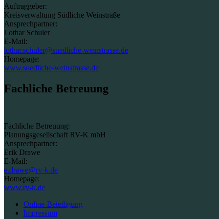
Auftraggeber:
Kreisverwaltung Südliche Weinstraße
Ansprechpartner:
Lothar Schuler
E-Mail:
lothar.schuler@suedliche-weinstrasse.de
Homepage:
www.suedliche-weinstrasse.de
Fachliche Betreuung
Fachliche Betreuung:
Planungsgesellschaft RV-K mbH
Ansprechpartner:
Erik Drawe
E-Mail:
e.drawe@rv-k.de
Homepage:
www.rv-k.de
Online-Beteiligung
Impressum