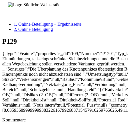
1. Online-Beteiligung – Ergebnisseite
2. Online-Beteiligung
P129
{„type“:“Feature“,“properties“:{„fid“:109,“Nummer“:“P129″,“Typ_
Einmündungen, teils eingeschränkte Sichtbeziehungen und die Bushal
allen Wegebeziehung sollen verschiedene Varianten geprüft werden.
„,“Sonstiges“:“Die Überplanung des Knotenpunktes übersteigt den 
Knotenpunkts noch nicht abzuschätzen sind.“,“Umsetzungstyp“:null,
Straße“,“Verkehrsmengen“:null,“Baulast“:“Kommune\/Bund“,“Gebiets
Radhauptverbindung“,“Netzkategorie_Fuss“:null,“Verbindung“:null,“
Bereich“:null,“Schutzgebiete“:null,“Handlungsfeld“:“{\“Radverkeh
OB)“:null,“Dislikes (2. OB)“:null,“Differenz (2. OB)“:null,“Verkehrssic
Soll“:null,“Direktheit-Ist“:null,“Direktheit-Soll“:null,“Potenzial_Rad
Verhältnis“:null,“Notiz intern“:null,“Potenzial_Fuss“:null},“geometry
[8.035936899999999383226167992688715457916259765625,49.1
Kommentare