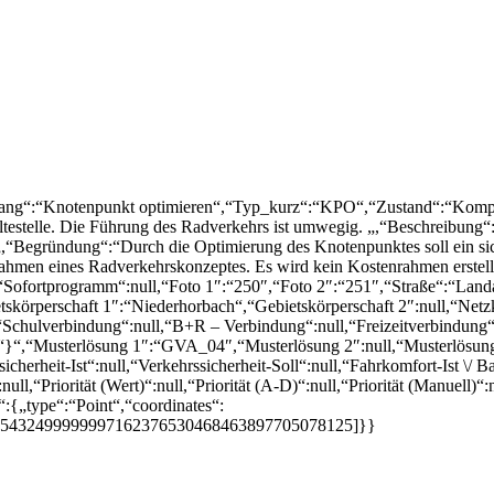
lang“:“Knotenpunkt optimieren“,“Typ_kurz“:“KPO“,“Zustand“:“Komple
testelle. Die Führung des Radverkehrs ist umwegig. „,“Beschreibung“:
 „,“Begründung“:“Durch die Optimierung des Knotenpunktes soll ein s
Rahmen eines Radverkehrskonzeptes. Es wird kein Kostenrahmen erste
“Sofortprogramm“:null,“Foto 1″:“250″,“Foto 2″:“251″,“Straße“:“Land
körperschaft 1″:“Niederhorbach“,“Gebietskörperschaft 2″:null,“Net
Schulverbindung“:null,“B+R – Verbindung“:null,“Freizeitverbindung“:
r\“}“,“Musterlösung 1″:“GVA_04″,“Musterlösung 2″:null,“Musterlösung
herheit-Ist“:null,“Verkehrssicherheit-Soll“:null,“Fahrkomfort-Ist \/ Barr
“:null,“Priorität (Wert)“:null,“Priorität (A-D)“:null,“Priorität (Manuel
“:{„type“:“Point“,“coordinates“:
15432499999997162376530468463897705078125]}}