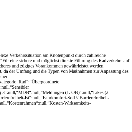
xe Verkehrssituation am Knotenpunkt durch zahlreiche
“Für eine sichere und möglichst direkte Führung des Radverkehrs auf
icheres und zügiges Vorankommen gewährleistet werden.
llt, da der Umfang und die Typen von Maßnahmen zur Anpassung des
auer
zkategorie_Rad“:“Übergeordnete
null,“Sensibler
 3″:null,“MDB“:null,“Meldungen (1. OB)“:null,“Likes (2.
ierefreiheit-Ist“:null,“Fahrkomfort-Soll \/ Barrierefreiheit-
l)“:null,“Kostenrahmen“:null,“Kosten-Wirksamkeits-