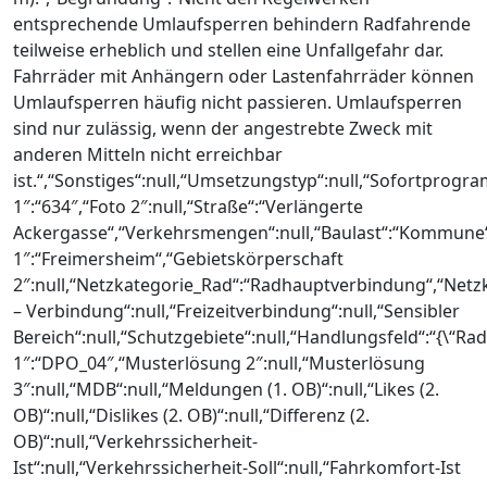
entsprechende Umlaufsperren behindern Radfahrende
teilweise erheblich und stellen eine Unfallgefahr dar.
Fahrräder mit Anhängern oder Lastenfahrräder können
Umlaufsperren häufig nicht passieren. Umlaufsperren
sind nur zulässig, wenn der angestrebte Zweck mit
anderen Mitteln nicht erreichbar
ist.“,“Sonstiges“:null,“Umsetzungstyp“:null,“Sofortprogra
1″:“634″,“Foto 2″:null,“Straße“:“Verlängerte
Ackergasse“,“Verkehrsmengen“:null,“Baulast“:“Kommune“
1″:“Freimersheim“,“Gebietskörperschaft
2″:null,“Netzkategorie_Rad“:“Radhauptverbindung“,“Netzk
– Verbindung“:null,“Freizeitverbindung“:null,“Sensibler
Bereich“:null,“Schutzgebiete“:null,“Handlungsfeld“:“{\“R
1″:“DPO_04″,“Musterlösung 2″:null,“Musterlösung
3″:null,“MDB“:null,“Meldungen (1. OB)“:null,“Likes (2.
OB)“:null,“Dislikes (2. OB)“:null,“Differenz (2.
OB)“:null,“Verkehrssicherheit-
Ist“:null,“Verkehrssicherheit-Soll“:null,“Fahrkomfort-Ist