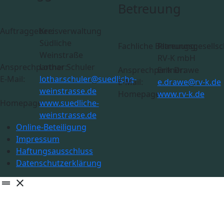
Betreuung
Auftraggeber:
Kreisverwaltung
Südliche
Fachliche Betreuung:
Planungsgesellsc
Weinstraße
RV-K mbH
Ansprechpartner:
Lothar Schuler
Ansprechpartner:
Erik Drawe
E-Mail:
lothar.schuler@suedliche-
E-Mail:
e.drawe@rv-k.de
weinstrasse.de
Homepage:
www.rv-k.de
Homepage:
www.suedliche-
weinstrasse.de
Online-Beteiligung
Impressum
Haftungsausschluss
Datenschutzerklärung
drag_handle
close