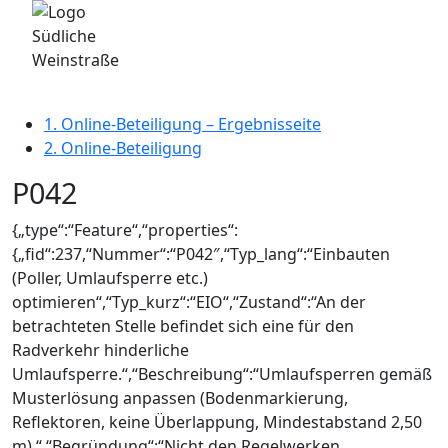
1. Online-Beteiligung – Ergebnisseite
2. Online-Beteiligung
P042
{„type“:“Feature“,“properties“:
{„fid“:237,“Nummer“:“P042″,“Typ_lang“:“Einbauten
(Poller, Umlaufsperre etc.)
optimieren“,“Typ_kurz“:“EIO“,“Zustand“:“An der
betrachteten Stelle befindet sich eine für den
Radverkehr hinderliche
Umlaufsperre.“,“Beschreibung“:“Umlaufsperren gemäß
Musterlösung anpassen (Bodenmarkierung,
Reflektoren, keine Überlappung, Mindestabstand 2,50
m).“,“Begründung“:“Nicht den Regelwerken