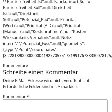
\/ Barrierefreiheit-Ist“:null,“Fahrkomfort-Soll \/
Barrierefreiheit-Soll“:null,“Direktheit-
Ist“:null,“Direktheit-
Soll“:null,“Potenzial_Rad“:null,“Priorität
(Wert)“:null,“Priorität (A-D)“:null,“Priorität
(Manuell)“:null,“Kostenrahmen“:null,“Kosten-
Wirksamkeits-Verhältnis“:null,“Notiz
intern“:““,“Potenzial_Fuss“:null},“geometry“:
{„type“:“Point“,“coordinates“:
[8.2281890000000004192770575173199176788330078125,
Kommentare
Schreibe einen Kommentar
Deine E-Mail-Adresse wird nicht veröffentlicht.
Erforderliche Felder sind mit
*
markiert
Kommentar
*