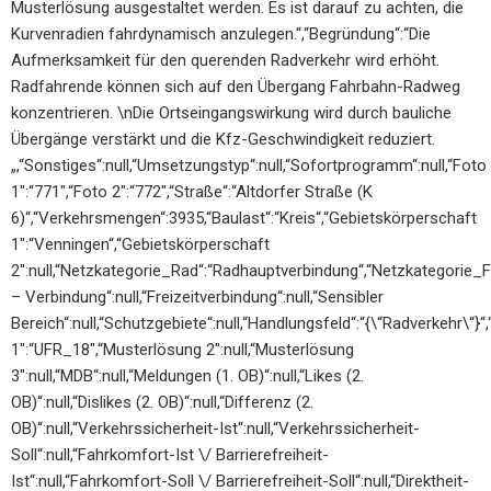
Musterlösung ausgestaltet werden. Es ist darauf zu achten, die
Kurvenradien fahrdynamisch anzulegen.“,“Begründung“:“Die
Aufmerksamkeit für den querenden Radverkehr wird erhöht.
Radfahrende können sich auf den Übergang Fahrbahn-Radweg
konzentrieren. \nDie Ortseingangswirkung wird durch bauliche
Übergänge verstärkt und die Kfz-Geschwindigkeit reduziert.
„,“Sonstiges“:null,“Umsetzungstyp“:null,“Sofortprogramm“:null,“Foto
1″:“771″,“Foto 2″:“772″,“Straße“:“Altdorfer Straße (K
6)“,“Verkehrsmengen“:3935,“Baulast“:“Kreis“,“Gebietskörperschaft
1″:“Venningen“,“Gebietskörperschaft
2″:null,“Netzkategorie_Rad“:“Radhauptverbindung“,“Netzkategorie_Fus
– Verbindung“:null,“Freizeitverbindung“:null,“Sensibler
Bereich“:null,“Schutzgebiete“:null,“Handlungsfeld“:“{\“Radverkehr\“}
1″:“UFR_18″,“Musterlösung 2″:null,“Musterlösung
3″:null,“MDB“:null,“Meldungen (1. OB)“:null,“Likes (2.
OB)“:null,“Dislikes (2. OB)“:null,“Differenz (2.
OB)“:null,“Verkehrssicherheit-Ist“:null,“Verkehrssicherheit-
Soll“:null,“Fahrkomfort-Ist \/ Barrierefreiheit-
Ist“:null,“Fahrkomfort-Soll \/ Barrierefreiheit-Soll“:null,“Direktheit-