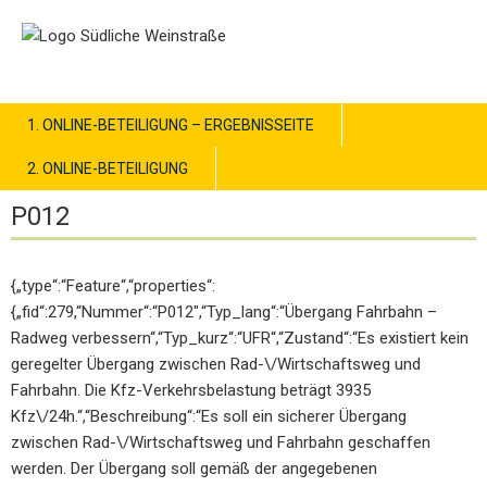
1. ONLINE-BETEILIGUNG – ERGEBNISSEITE
2. ONLINE-BETEILIGUNG
P012
{„type“:“Feature“,“properties“:
{„fid“:279,“Nummer“:“P012″,“Typ_lang“:“Übergang Fahrbahn –
Radweg verbessern“,“Typ_kurz“:“UFR“,“Zustand“:“Es existiert kein
geregelter Übergang zwischen Rad-\/Wirtschaftsweg und
Fahrbahn. Die Kfz-Verkehrsbelastung beträgt 3935
Kfz\/24h.“,“Beschreibung“:“Es soll ein sicherer Übergang
zwischen Rad-\/Wirtschaftsweg und Fahrbahn geschaffen
werden. Der Übergang soll gemäß der angegebenen