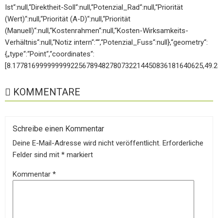
Ist“:null,“Direktheit-Soll“:null,“Potenzial_Rad“:null,“Priorität
(Wert)“:null,“Priorität (A-D)“:null,“Priorität
(Manuell)“:null,“Kostenrahmen“:null,“Kosten-Wirksamkeits-
Verhältnis“:null,“Notiz intern“:““,“Potenzial_Fuss“:null},“geometry“:
{„type“:“Point“,“coordinates“:
[8.1778169999999992256789482780732214450836181640625,49.
KOMMENTARE
Schreibe einen Kommentar
Deine E-Mail-Adresse wird nicht veröffentlicht.
Erforderliche
Felder sind mit
*
markiert
Kommentar
*